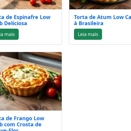
ta de Espinafre Low
Torta de Atum Low C
b Deliciosa
à Brasileira
ia mais
Leia mais
ta de Frango Low
b com Crosta de
ve-Flor