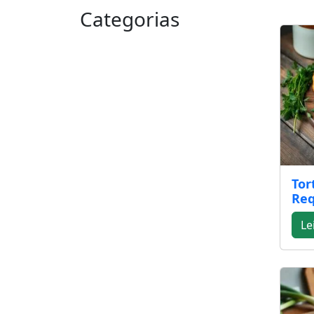
Categorias
Tor
Req
Le