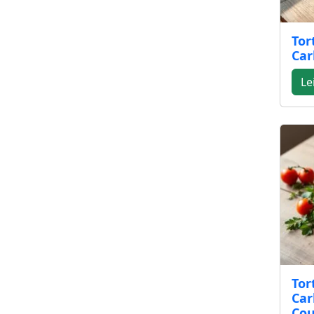
Tor
Car
Le
Tor
Car
Cou