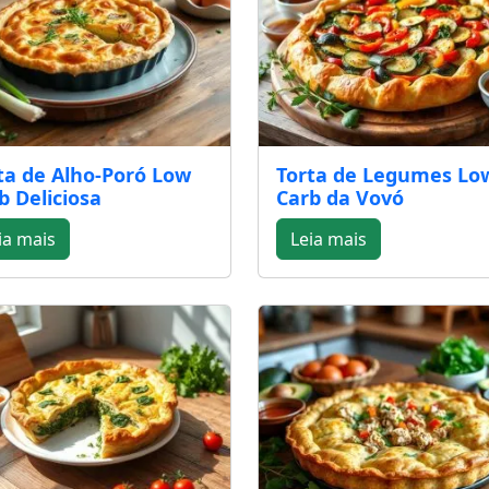
ta de Alho-Poró Low
Torta de Legumes Lo
b Deliciosa
Carb da Vovó
ia mais
Leia mais