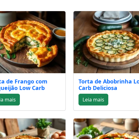
ta de Frango com
Torta de Abobrinha L
ueijão Low Carb
Carb Deliciosa
ia mais
Leia mais