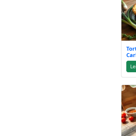
Tor
Car
Le