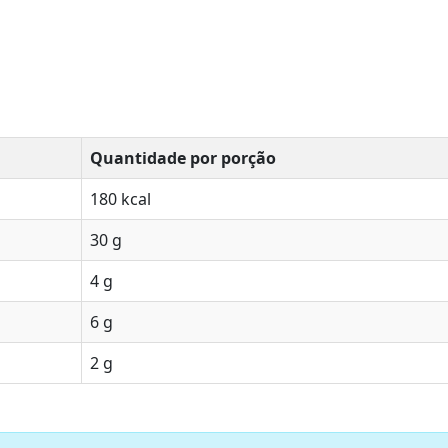
Quantidade por porção
180 kcal
30 g
4 g
6 g
2 g