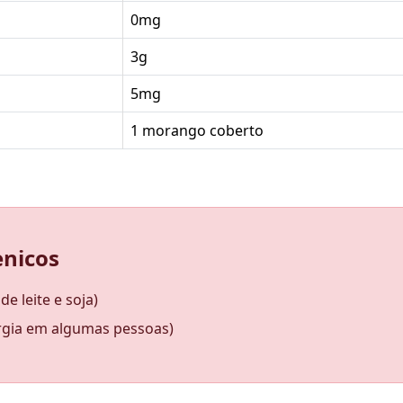
0mg
3g
5mg
1 morango coberto
enicos
e leite e soja)
ergia em algumas pessoas)