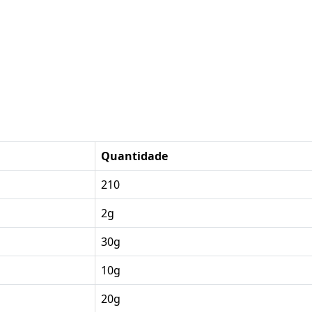
Quantidade
210
2g
30g
10g
20g