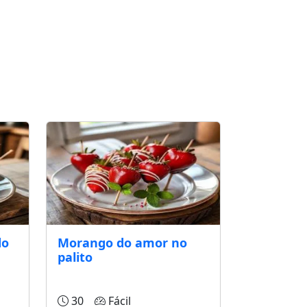
do
Morango do amor no
palito
30
Fácil