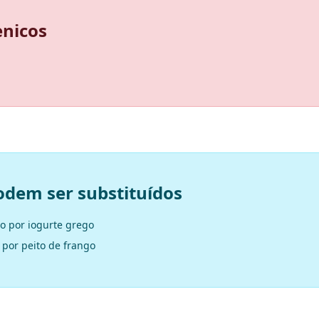
enicos
odem ser substituídos
do por iogurte grego
 por peito de frango