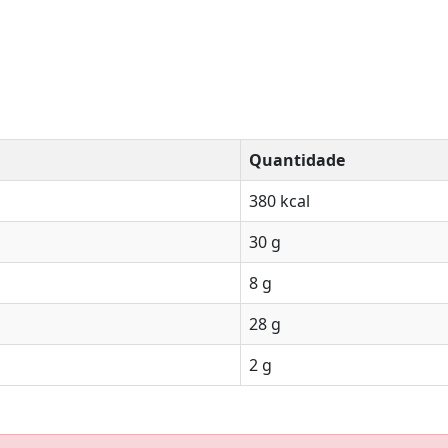
Quantidade
380 kcal
30 g
8 g
28 g
2 g