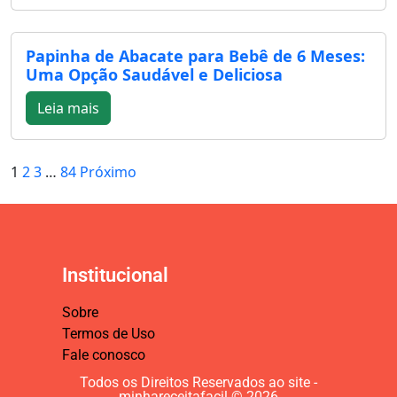
Papinha de Abacate para Bebê de 6 Meses:
Uma Opção Saudável e Deliciosa
Leia mais
1
2
3
…
84
Próximo
Institucional
Sobre
Termos de Uso
Fale conosco
Todos os Direitos Reservados ao site -
minhareceitafacil © 2026