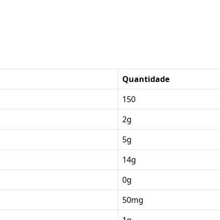
Quantidade
150
2g
5g
14g
0g
50mg