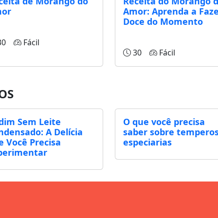
ceita de Morango do
Receita do Morango 
or
Amor: Aprenda a Faze
Doce do Momento
30
Fácil
30
Fácil
OS
dim Sem Leite
O que você precisa
ndensado: A Delícia
saber sobre temperos
e Você Precisa
especiarias
perimentar