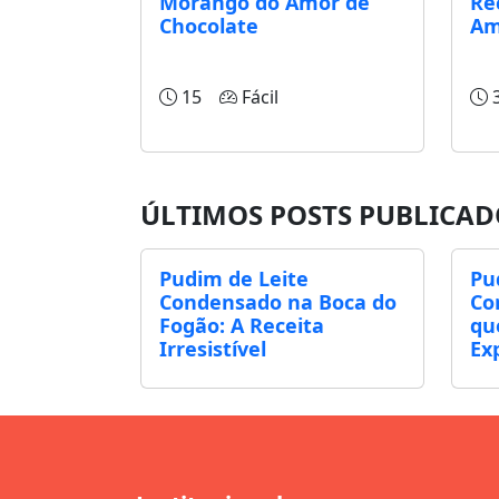
Morango do Amor de
Re
Chocolate
Am
15
Fácil
ÚLTIMOS POSTS PUBLICAD
Pudim de Leite
Pu
Condensado na Boca do
Co
Fogão: A Receita
qu
Irresistível
Ex