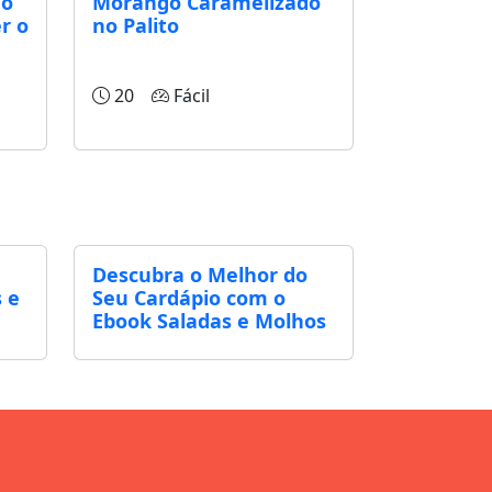
do
Morango Caramelizado
r o
no Palito
20
Fácil
Descubra o Melhor do
 e
Seu Cardápio com o
Ebook Saladas e Molhos