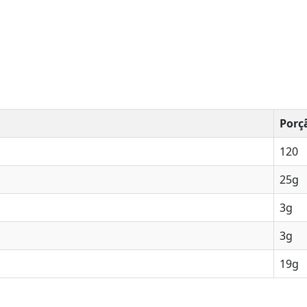
Porç
120
25g
3g
3g
19g