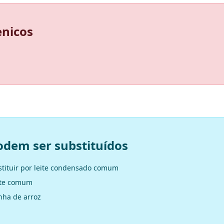
enicos
odem ser substituídos
stituir por leite condensado comum
eite comum
nha de arroz