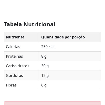
Tabela Nutricional
Nutriente
Quantidade por porção
Calorias
250 kcal
Proteínas
8 g
Carboidratos
30 g
Gorduras
12 g
Fibras
6 g