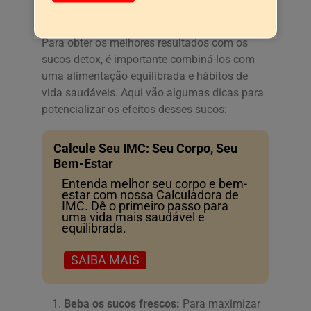
detox
Para obter os melhores resultados com os
sucos detox, é importante combiná-los com
uma alimentação equilibrada e hábitos de
vida saudáveis. Aqui vão algumas dicas para
potencializar os efeitos desses sucos:
Calcule Seu IMC: Seu Corpo, Seu
Bem-Estar
Entenda melhor seu corpo e bem-
estar com nossa Calculadora de
IMC. Dê o primeiro passo para
uma vida mais saudável e
equilibrada.
SAIBA MAIS
Beba os sucos frescos:
Para maximizar