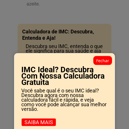
azeite.
Calculadora de IMC: Descubra,
Entenda e Aja!
Descubra seu IMC, entenda o que
ele significa para sua saúde e aja
para melhorar sua qualidade de
vida. Tudo começa aqui!
Fechar
IMC Ideal? Descubra
SAIBA MAIS
Com Nossa Calculadora
Gratuita
Você sabe qual é o seu IMC ideal?
3. Caldo de Mocotó
Descubra agora com nossa
calculadora fácil e rápida, e veja
Ingredientes:
como você pode alcançar sua melhor
versão.
1 mocotó bovino limpo (em rodelas)
SAIBA MAIS
1 cebola