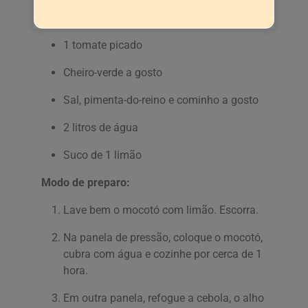
3 dentes de alho
1 tomate picado
Cheiro-verde a gosto
Sal, pimenta-do-reino e cominho a gosto
2 litros de água
Suco de 1 limão
Modo de preparo:
Lave bem o mocotó com limão. Escorra.
Na panela de pressão, coloque o mocotó,
cubra com água e cozinhe por cerca de 1
hora.
Em outra panela, refogue a cebola, o alho