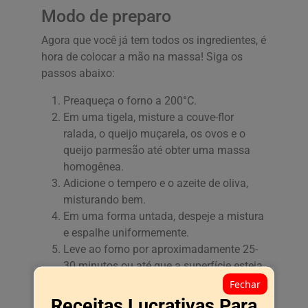
Modo de preparo
Agora que você já tem todos os ingredientes, é
hora de colocar a mão na massa! Siga os
passos abaixo:
Preaqueça o forno a 200°C.
Em uma tigela, misture a couve-flor
ralada, o queijo muçarela, os ovos e o
queijo parmesão até obter uma massa
homogênea.
Adicione o tempero e o azeite de oliva,
misturando bem.
Em uma forma untada, despeje a mistura
e espalhe uniformemente.
Leve ao forno por aproximadamente 25-
30 minutos ou até que a superfície esteja
dourada.
Fechar
Receitas Lucrativas Para