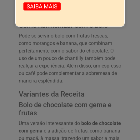
traz um toque especial e um sabor ainda mais
SAIBA MAIS
intenso ao bolo.
Como harmonizar com o bolo
Pode-se servir o bolo com frutas frescas,
como morangos e banana, que combinam
perfeitamente com o sabor do chocolate. O
uso de um pouco de chantilly também pode
realçar a experiência. Além disso, um espresso
ou café pode complementar a sobremesa de
maneira esplêndida.
Variantes da Receita
Bolo de chocolate com gema e
frutas
Uma versão interessante do
bolo de chocolate
com gema
é a adição de frutas, como banana
ou maçã, à massa, trazendo um sabor a mais