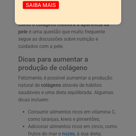
para acne
pode ter um papel benéfico ao
SAIBA MAIS
ajudar a regular a produção de gordura na
pele e promover a cicatrização de lesões.
Como o colágeno melhora a aparência da
pele
é uma questão que muito frequente
segue as discussões sobre nutrição e
cuidados com a pele.
Dicas para aumentar a
produção de colágeno
Felizmente, é possível aumentar a produção
natural de
colágeno
através de hábitos
saudáveis e uma dieta equilibrada. Algumas
dicas incluem:
Consumir alimentos ricos em vitamina C,
como laranjas, kiwis e pimentões;
Adicionar alimentos ricos em zinco, como
frutos do mar e
nozes
, à sua dieta;