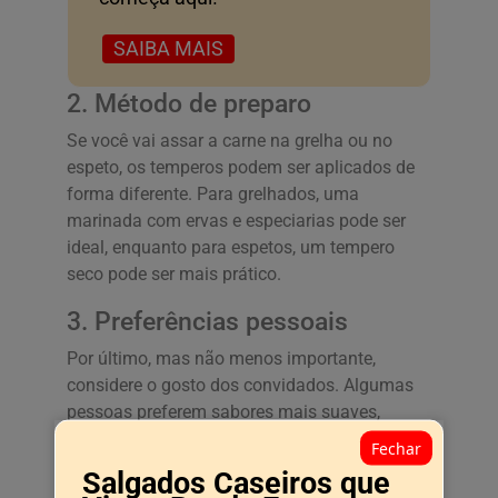
SAIBA MAIS
2. Método de preparo
Se você vai assar a carne na grelha ou no
espeto, os temperos podem ser aplicados de
forma diferente. Para grelhados, uma
marinada com ervas e especiarias pode ser
ideal, enquanto para espetos, um tempero
seco pode ser mais prático.
3. Preferências pessoais
Por último, mas não menos importante,
considere o gosto dos convidados. Algumas
pessoas preferem sabores mais suaves,
enquanto outras gostam de um toque picante.
Fechar
Uma boa ideia é preparar diferentes opções de
Salgados Caseiros que
temperos para agradar a todos.