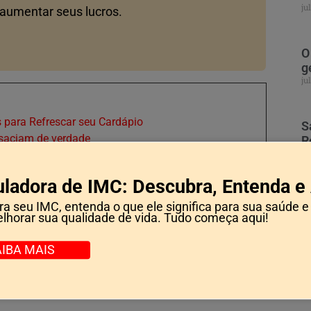
ju
 aumentar seus lucros.
O
g
ju
is para Refrescar seu Cardápio
S
saciam de verdade
R
S
eceitas Incríveis para Celebrar com Sabor
ju
uladora de IMC: Descubra, Entenda e 
ricassê de Frango com
a seu IMC, entenda o que ele significa para sua saúde e
lhorar sua qualidade de vida. Tudo começa aqui!
AIBA MAIS
do