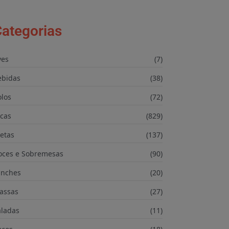
ategorias
ves
(7)
ebidas
(38)
olos
(72)
icas
(829)
etas
(137)
oces e Sobremesas
(90)
anches
(20)
assas
(27)
aladas
(11)