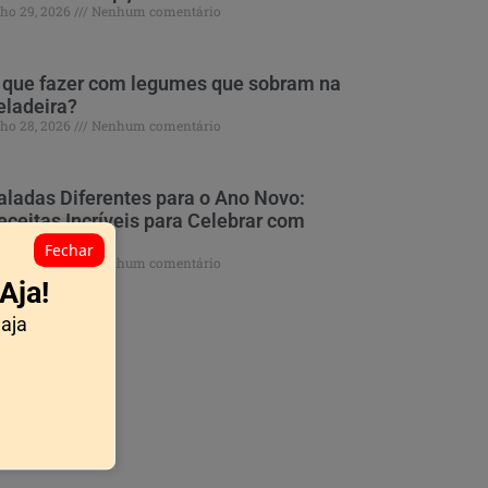
lho 29, 2026
Nenhum comentário
 que fazer com legumes que sobram na
eladeira?
lho 28, 2026
Nenhum comentário
aladas Diferentes para o Ano Novo:
eceitas Incríveis para Celebrar com
abor
Fechar
lho 28, 2026
Nenhum comentário
Aja!
 aja