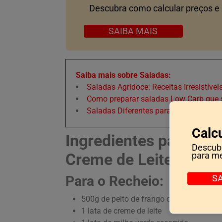
Descubra como calcular preços e
SAIBA MAIS
Saiba mais sobre Saladas:
Saladas Agridoce: Receitas Irresistíve
Como preparar saladas Low Carb que 
Saladas Diferentes para o Ano Novo: R
Calc
Ingredientes para o F
Descubr
Creme de Leite
para me
Para o Recheio:
S
500g de peito de frango cozido e desfia
1 lata de creme de leite