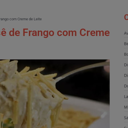
C
rango com Creme de Leite
sê de Frango com Creme
A
B
B
D
Di
D
L
M
S