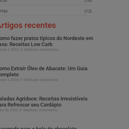
ucos
(18)
rtas
(12)
rtigos recentes
omo fazer pratos típicos do Nordeste em
asa: Receitas Low Carb
osto 1, 2026
Nenhum comentário
omo Extrair Óleo de Abacate: Um Guia
ompleto
osto 1, 2026
Nenhum comentário
aladas Agridoce: Receitas Irresistíveis
ara Refrescar seu Cardápio
lho 31, 2026
Nenhum comentário
 segredo para o bolo de chocolate