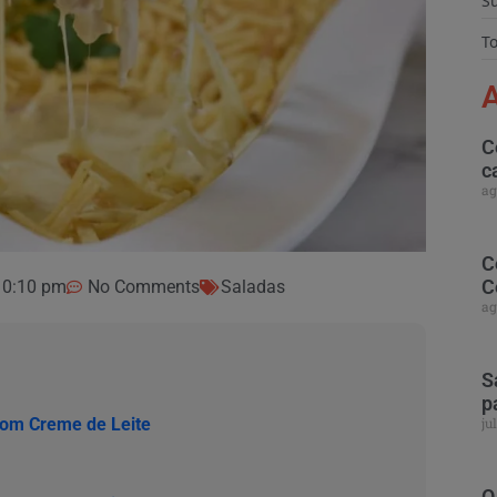
S
To
A
C
c
ag
C
C
10:10 pm
No Comments
Saladas
ag
S
p
com Creme de Leite
ju
O