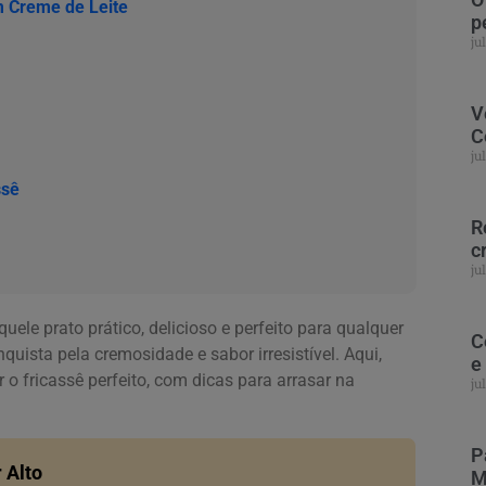
m Creme de Leite
p
ju
V
C
ju
ssê
R
c
ju
quele prato prático, delicioso e perfeito para qualquer
C
nquista pela cremosidade e sabor irresistível. Aqui,
e
 o fricassê perfeito, com dicas para arrasar na
ju
P
 Alto
M