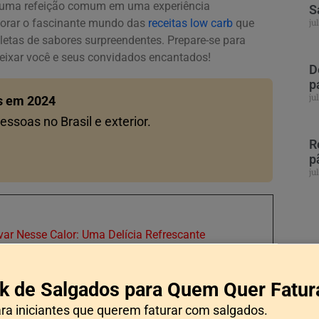
uma refeição comum em uma experiência
S
lorar o fascinante mundo das
receitas low carb
que
ju
tas de sabores surpreendentes. Prepare-se para
eixar você e seus convidados encantados!
D
p
ju
s em 2024
ssoas no Brasil e exterior.
R
p
ju
var Nesse Calor: Uma Delícia Refrescante
 Segredo Revelado!
ela afeta sua imunidade?
k de Salgados para Quem Quer Fatur
w carb?
ara iniciantes que querem faturar com salgados.