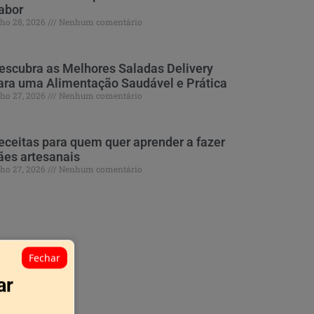
abor
lho 28, 2026
Nenhum comentário
escubra as Melhores Saladas Delivery
ara uma Alimentação Saudável e Prática
lho 27, 2026
Nenhum comentário
eceitas para quem quer aprender a fazer
ães artesanais
lho 27, 2026
Nenhum comentário
Fechar
ar