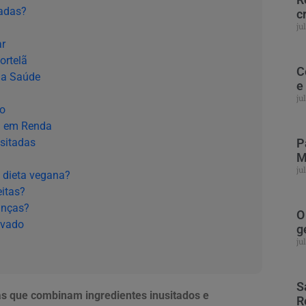
tadas?
c
ju
ar
ortelã
C
ua Saúde
e
ju
go
a em Renda
usitadas
P
M
ju
 dieta vegana?
itas?
anças?
O
ovado
g
ju
S
as que combinam ingredientes inusitados e
R