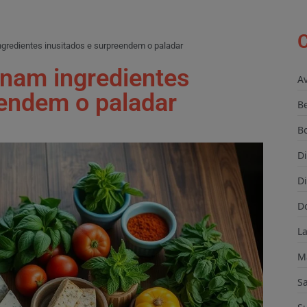
C
gredientes inusitados e surpreendem o paladar
nam ingredientes
A
eendem o paladar
B
B
D
Di
D
L
M
S