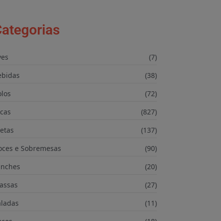
ategorias
ves
(7)
ebidas
(38)
olos
(72)
icas
(827)
etas
(137)
oces e Sobremesas
(90)
anches
(20)
assas
(27)
aladas
(11)