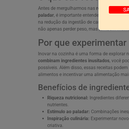
Antes de mergulharmos nas
receitas que c
S
paladar
, é importante entender o conceito 
na redução da ingestão de carboidratos, prio
não apenas perder peso, mas também melhor
Por que experimentar
Inovar na cozinha é uma forma de explorar 
combinam ingredientes inusitados
, você p
possíveis. Além disso, essas receitas pode
alimentos e incentivar uma alimentação mais
Benefícios de ingredient
Riqueza nutricional:
Ingredientes difer
nutrientes.
Estímulo ao paladar:
Combinações inesp
Inspiração culinária:
Experimentar novos
criativa.