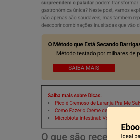
surpreendem o paladar
podem transformar 
gastronômica única? Neste post, vamos exp
não apenas são saudáveis, mas também reple
descobrir combinações inusitadas que vão d
O Método que Está Secando Barriga
Método testado por milhares de pe
SAIBA MAIS
Saiba mais sobre Dicas:
Picolé Cremoso de Laranja Pra Me Sal
Como Fazer o Creme de Confeiteiro: O
Microbiota intestinal: Você sabia que 
Eboo
O que são receitas lo
Ideal p