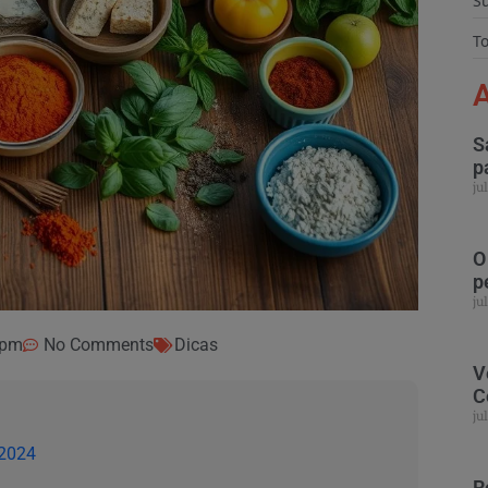
S
To
A
S
p
ju
O
p
ju
 pm
No Comments
Dicas
V
C
ju
 2024
R