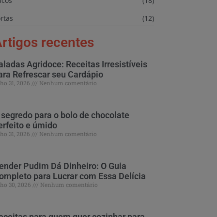
ucos
(18)
rtas
(12)
rtigos recentes
aladas Agridoce: Receitas Irresistíveis
ara Refrescar seu Cardápio
lho 31, 2026
Nenhum comentário
 segredo para o bolo de chocolate
erfeito e úmido
lho 31, 2026
Nenhum comentário
ender Pudim Dá Dinheiro: O Guia
ompleto para Lucrar com Essa Delícia
lho 30, 2026
Nenhum comentário
eceitas para quem quer cozinhar para