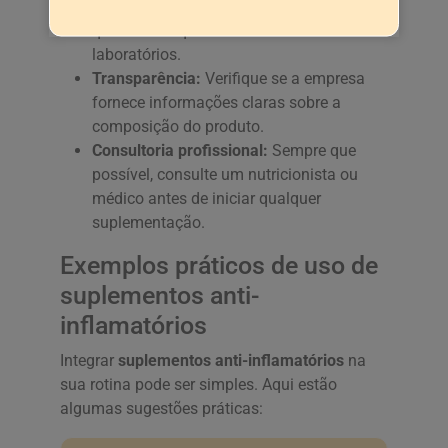
marcas que utilizam ingredientes de alta
qualidade e que são testados em
laboratórios.
Transparência:
Verifique se a empresa
fornece informações claras sobre a
composição do produto.
Consultoria profissional:
Sempre que
possível, consulte um nutricionista ou
médico antes de iniciar qualquer
suplementação.
Exemplos práticos de uso de
suplementos anti-
inflamatórios
Integrar
suplementos anti-inflamatórios
na
sua rotina pode ser simples. Aqui estão
algumas sugestões práticas: