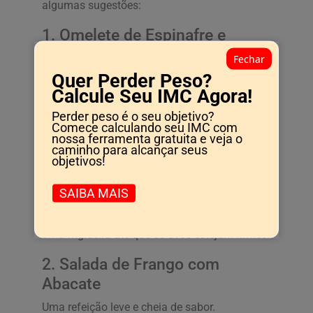
algumas sugestões:
1. Omelete de Espinafre e
Queijo
Fechar
Quer Perder Peso?
Uma opção rápida e nutritiva para o café da
Calcule Seu IMC Agora!
manhã.
Perder peso é o seu objetivo?
3 ovos
Comece calculando seu IMC com
nossa ferramenta gratuita e veja o
1 xícara de espinafre fresco
caminho para alcançar seus
50g de queijo feta
objetivos!
Sal e pimenta a gosto
SAIBA MAIS
Bata os ovos em uma tigela, adicione o
espinafre e o queijo. Tempere e cozinhe em
uma frigideira até que os ovos estejam firmes.
2. Salada de Frango com
Abacate
Uma refeição leve e cheia de sabor.