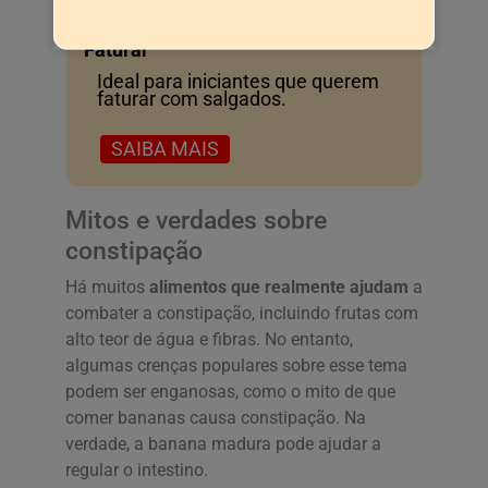
Ebook de Salgados para Quem Quer
Faturar
Ideal para iniciantes que querem
faturar com salgados.
SAIBA MAIS
Mitos e verdades sobre
constipação
Há muitos
alimentos que realmente ajudam
a
combater a constipação, incluindo frutas com
alto teor de água e fibras. No entanto,
algumas crenças populares sobre esse tema
podem ser enganosas, como o mito de que
comer bananas causa constipação. Na
verdade, a banana madura pode ajudar a
regular o intestino.